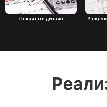
Посчитать дизайн
Расценк
Реали