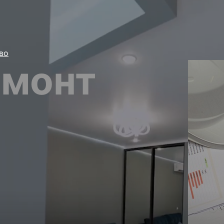
во
емонт